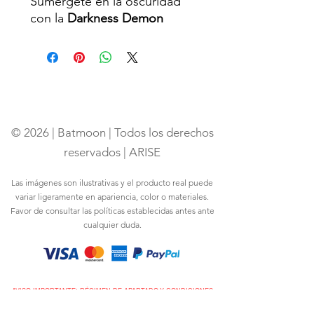
Sumérgete en la oscuridad
con la
Darkness Demon
Hoodie
, una prenda diseñada
para quienes buscan
trascender los límites de lo
ordinario. Inspirada en el
poder y la intensidad de la
oscuridad, esta hoodie no es
© 2026 | Batmoon | Todos los derechos
solo una prenda, es una
declaración.
reservados | ARISE
Confeccionada con
100%
Las imágenes son ilustrativas y el producto real puede
algodón peinado
de alta
variar ligeramente en apariencia, color o materiales.
calidad y
330 gsm
, ofrece una
Favor de consultar las políticas establecidas antes ante
textura suave y resistente,
cualquier duda.
ideal para enfrentar cualquier
desafío. Gracias a su
tecnología transpirable
,
sentirás comodidad en cada
AVISO IMPORTANTE: RÉGIMEN DE APARTADO Y CONDICIONES
GENERALES DE COMPRA DROP THE BATMOON COMPRESSION
movimiento sin perder el