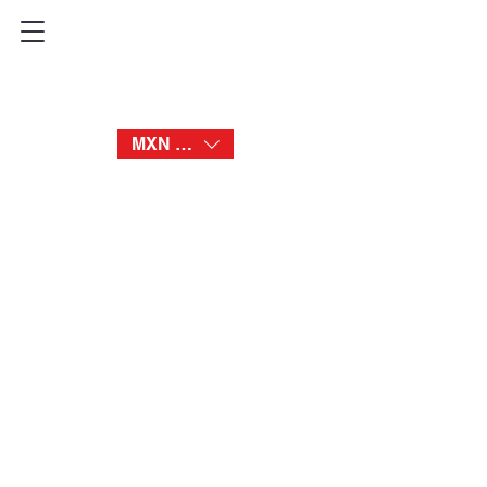
BATMOON
MXN ($)