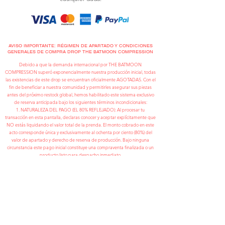
AVISO IMPORTANTE: RÉGIMEN DE APARTADO Y CONDICIONES
GENERALES DE COMPRA DROP THE BATMOON COMPRESSION
Debido a que la demanda internacional por THE BATMOON
COMPRESSION superó exponencialmente nuestra producción inicial, todas
las existencias de este drop se encuentran oficialmente AGOTADAS. Con el
fin de beneficiar a nuestra comunidad y permitirles asegurar sus piezas
antes del próximo restock global, hemos habilitado este sistema exclusivo
de reserva anticipada bajo los siguientes términos incondicionales:
NATURALEZA DEL PAGO (EL 80% REFLEJADO): Al procesar tu
transacción en esta pantalla, declaras conocer y aceptar explícitamente que
NO estás liquidando el valor total de la prenda. El monto cobrado en este
acto corresponde única y exclusivamente al ochenta por ciento (80%) del
valor de apartado y derecho de reserva de producción. Bajo ninguna
circunstancia este pago inicial constituye una compraventa finalizada o un
producto listo para despacho inmediato.
VALOR REAL Y PRECIO TACHADO: El valor real, comercial e integral de la
prenda se encuentra expresado de forma transparente en el precio
tachado visible en la ficha del producto de la página web. La diferencia
restante entre el monto de apartado (80%) y el valor real tachado deberá
ser liquidada en su totalidad por el comprador de acuerdo con las
instrucciones de la marca.
MECÁNICA DE NOTIFICACIÓN Y LIQUIDACIÓN: Una vez que el lote
correspondiente a tu reserva concluya su proceso de manufactura y se
encuentre disponible en nuestros centros de distribución, recibirás una