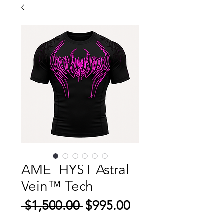
AMETHYST Astral
Vein™ Tech
Precio
Precio de ofert
 $1,500.00 
$995.00