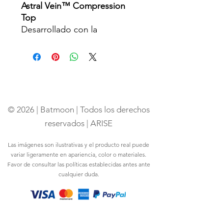
Astral Vein™ Compression
Top
Desarrollado con la
tecnología exclusiva
Astral
Vein™
, este top de
compresión redefine tu
estructura: ensancha
visualmente el torso, acentúa
la cintura y magnifica cada
© 2026 | Batmoon | Todos los derechos
músculo con un acabado casi
esculpido.
reservados | ARISE
Confeccionado en
90%
Las imágenes son ilustrativas y el producto real puede
poliéster y 10% elastano
,
variar ligeramente en apariencia, color o materiales.
incorpora un tejido técnico
Favor de consultar las políticas establecidas antes ante
de
230 g/m²
que garantiza
cualquier duda.
compresión estratégica,
soporte firme y ajuste de
precisión en la cintura
.
Los símbolos impresos en