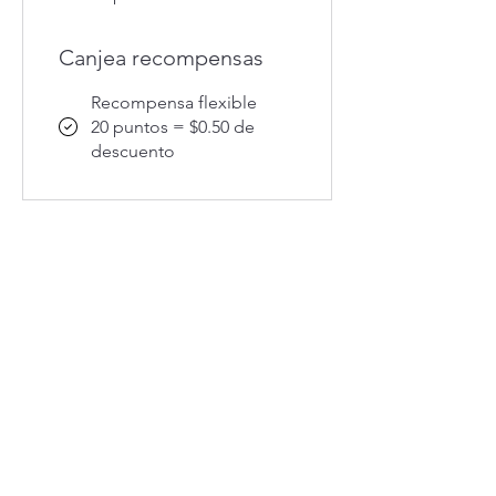
Canjea recompensas
Recompensa flexible
20 puntos = $0.50 de
descuento
© 2026 | Batmoon | Todos los derechos
reservados | ARISE
Las imágenes son ilustrativas y el producto real puede
variar ligeramente en apariencia, color o materiales.
Favor de consultar las políticas establecidas antes ante
cualquier duda.